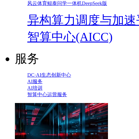
风云体育鲲泰问学一体机DeepSeek版
异构算力调度与加速
智算中心(AICC)
服务
DC·AI生态创新中心
AI服务
AI培训
智算中心运营服务