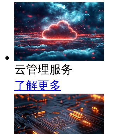
云管理服务
了解更多