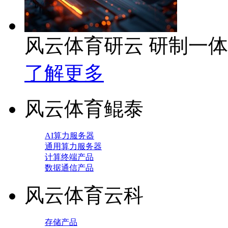
风云体育研云 研制一
了解更多
风云体育鲲泰
AI算力服务器
通用算力服务器
计算终端产品
数据通信产品
风云体育云科
存储产品