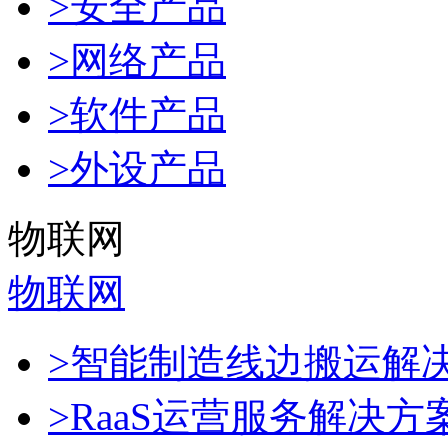
>安全产品
>网络产品
>软件产品
>外设产品
物联网
物联网
>智能制造线边搬运解
>RaaS运营服务解决方