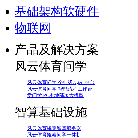
基础架构软硬件
物联网
产品及解决方案
风云体育问学
风云体育问学 企业级Agent中台
风云体育问学 智能流程工作台
爱问学 PC本地部署大模型
智算基础设施
风云体育鲲泰智算服务器
风云体育鲲泰问学一体机