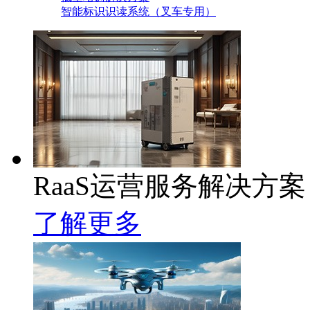
智能标识识读系统（叉车专用）
RaaS运营服务解决方案
了解更多