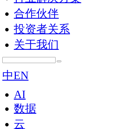
合作伙伴
投资者关系
关于我们
中
EN
AI
数据
云