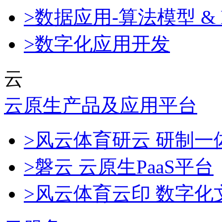
>数据应用-算法模型 & 
>数字化应用开发
云
云原生产品及应用平台
>风云体育研云 研制
>磐云 云原生PaaS平台
>风云体育云印 数字化