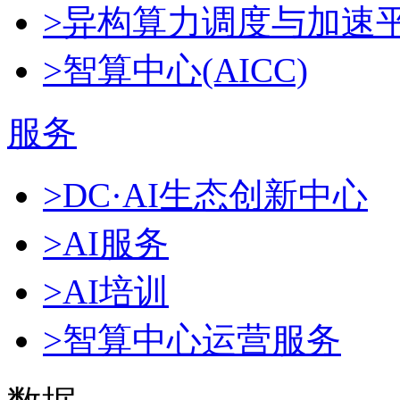
>异构算力调度与加速
>智算中心(AICC)
服务
>DC·AI生态创新中心
>AI服务
>AI培训
>智算中心运营服务