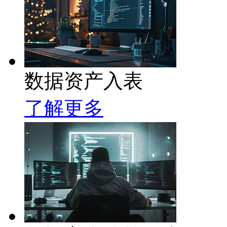
数据资产入表
了解更多